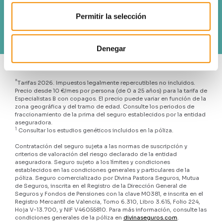
Permitir la selección
o llámanos al
963 113 182
Denegar
*
Tarifas 2026. Impuestos legalmente repercutibles no incluidos.
Precio desde 10 €/mes por persona (de 0 a 25 años) para la tarifa de
Especialistas B con copagos. El precio puede variar en función de la
zona geográfica y del tramo de edad. Consulte los periodos de
fraccionamiento de la prima del seguro establecidos por la entidad
aseguradora.
1
Consultar los estudios genéticos incluidos en la póliza.
Contratación del seguro sujeta a las normas de suscripción y
criterios de valoración del riesgo declarado de la entidad
aseguradora. Seguro sujeto a los límites y condiciones
establecidos en las condiciones generales y particulares de la
póliza. Seguro comercializado por Divina Pastora Seguros, Mutua
de Seguros, inscrita en el Registro de la Dirección General de
Seguros y Fondos de Pensiones con la clave M0381, e inscrita en el
Registro Mercantil de Valencia, Tomo 6.310, Libro 3.615, Folio 224,
Hoja V-13.700, y NIF V46055810. Para más información, consulte las
condiciones generales de la póliza en
divinaseguros.com
.