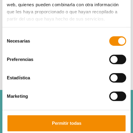
web, quienes pueden combinarla con otra información
que les haya proporcionado o que hayan recopilado a
Test de intolerancias alimentarias.
partir del uso que haya hecho de sus servicios.
1
Estudios genéticos
Selección
Necesarias
de
consentimiento
Otros servicios incluidos
como fisioterapia y
rehabilitación, logofoniatría y foniatría,
Preferencias
psicología, podología, servicio de ambulancia
para urgencias, matronas, ...
Estadística
Marketing
Calcula ahora tu tarifa con uno de
nuestros asesores
Permitir todas
TE LLAMAMOS GRATIS