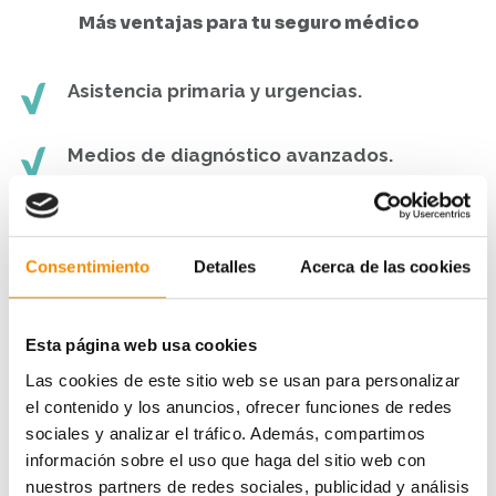
Más ventajas para tu seguro médico
Asistencia primaria y urgencias.
Medios de diagnóstico avanzados.
Tratamientos médicos especiales.
Consentimiento
Detalles
Acerca de las cookies
Libre elección de hospital o especialista,
dentro del cuadro médico
Esta página web usa cookies
Programas de prevención
para distintos tipos
Las cookies de este sitio web se usan para personalizar
de cáncer (mama, próstata y colorrectal),
glaucoma y enfermedades coronarias.
el contenido y los anuncios, ofrecer funciones de redes
sociales y analizar el tráfico. Además, compartimos
información sobre el uso que haga del sitio web con
Test genético prenatal
no invasivo y test de
nuestros partners de redes sociales, publicidad y análisis
preeclampsia.