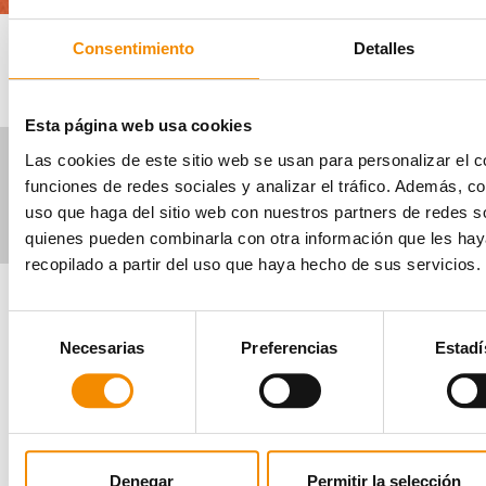
Periodo de participación del 01/07/2026 al 31/12/2026, ambos 
Consentimiento
Detalles
Las imágenes publicadas son meramente ilustrativas. Regalos no 
efectivo. Los regalos obtenidos pueden tener la consideración de
sujeta a ingreso a cuenta, según la normativa fiscal vigente.
Esta página web usa cookies
Las cookies de este sitio web se usan para personalizar el c
BASES LEGALES
POLÍTICA DE COOKIES
funciones de redes sociales y analizar el tráfico. Además, 
uso que haga del sitio web con nuestros partners de redes so
POLÍTICA DE PRIVACIDAD
quienes pueden combinarla con otra información que les ha
recopilado a partir del uso que haya hecho de sus servicios.
Selección
Necesarias
Preferencias
Estadí
de
consentimiento
Denegar
Permitir la selección